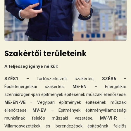
Szakértői területeink
A teljesség igénye nélkül:
SZÉS1
– Tartószerkezeti szakértés,
SZÉS6
–
Épületenergetikai szakértés,
ME-EN
– Energetikai,
szénhidrogén-ipari építmények építésének műszaki ellenőrzése,
ME-EN-VE
– Vegyipari építmények építésének műszaki
ellenőrzése,
MV-ÉV
– Építmények építményvillamossági
munkáinak felelős műszaki vezetése,
MV-VI-R
–
Villamosvezetékek és berendezések építésének felelős