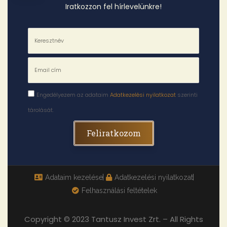
Iratkozzon fel hírlevelünkre!
Engedélyezem az adataim
Adatkezelési nyilatkozat
szerinti
tárolását.
Feliratkozom
Adataim kezelése
Adatkezelési nyilatkozat
Felhasználási feltételek
Copyright © 2023 Tantusz Invest Zrt. – All Rights