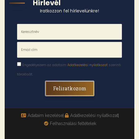
Hírlevél
Iratkozzon fel hírlevelünkre!
Engedélyezem az adataim
Adatkezelési nyilatkozat
szerinti
tárolását.
Feliratkozom
Adataim kezelése
Adatkezelési nyilatkozat
Felhasználási feltételek