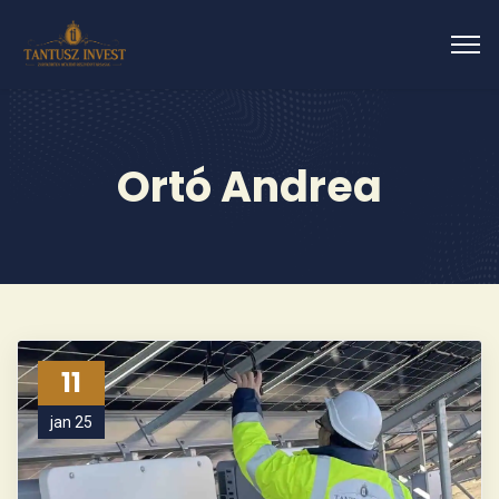
Ortó Andrea
11
jan 25