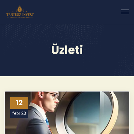
Üzleti
12
febr 23