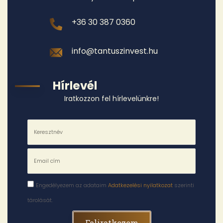
+36 30 387 0360
info@tantuszinvest.hu
Hírlevél
Iratkozzon fel hírlevelünkre!
Engedélyezem az adataim
Adatkezelési nyilatkozat
szerinti
tárolását.
Feliratkozom