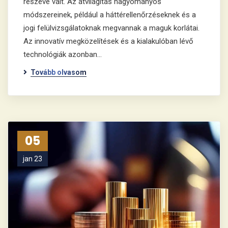
részévé vált. Az átvilágítás hagyományos
módszereinek, például a háttérellenőrzéseknek és a
jogi felülvizsgálatoknak megvannak a maguk korlátai.
Az innovatív megközelítések és a kialakulóban lévő
technológiák azonban…
Tovább olvasom
05
jan 23